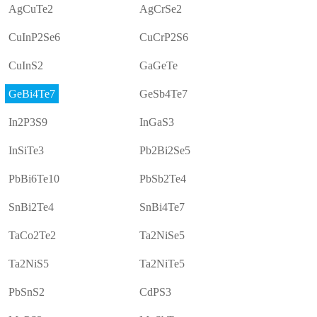
AgCuTe2
AgCrSe2
CuInP2Se6
CuCrP2S6
CuInS2
GaGeTe
GeBi4Te7
GeSb4Te7
In2P3S9
InGaS3
InSiTe3
Pb2Bi2Se5
PbBi6Te10
PbSb2Te4
SnBi2Te4
SnBi4Te7
TaCo2Te2
Ta2NiSe5
Ta2NiS5
Ta2NiTe5
PbSnS2
CdPS3