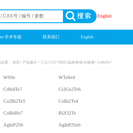
English
ene 学术专题
联系我们
English
的位置：
首页
>
产品展示
>
三元 CVD TMDC晶体/粉体/分散液
>
GeBi4Te7
WSSe
WTaSe4
CrBi4Te7
Cr2Ge2Te6
Co2Bi2Te5
CoBi2Te4
CoBi4Se7
Bi2O2Te
AgInP2S6
AgInP2Se6