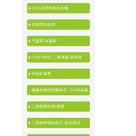
COFs共价有机化合物
生物荧光染料
气凝胶/水凝胶
CVD TMDC 二维薄膜/异质结
钙钛矿材料
铜掺杂改性铅磷灰石（LK99晶体
粉末）
二维材料纤维/薄膜
二维材料微纳加工-原位测试