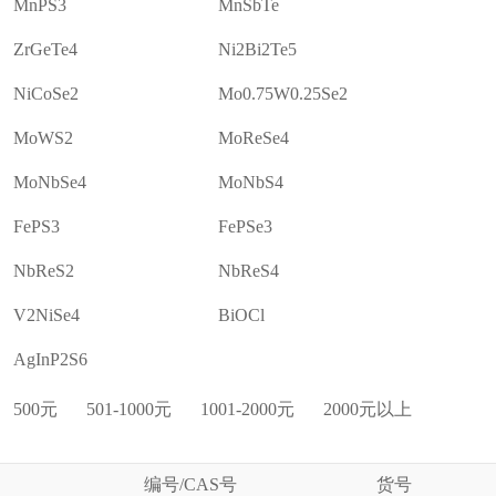
MnPS3
MnSbTe
ZrGeTe4
Ni2Bi2Te5
NiCoSe2
Mo0.75W0.25Se2
MoWS2
MoReSe4
MoNbSe4
MoNbS4
FePS3
FePSe3
NbReS2
NbReS4
V2NiSe4
BiOCl
AgInP2S6
500元
501-1000元
1001-2000元
2000元以上
编号/CAS号
货号