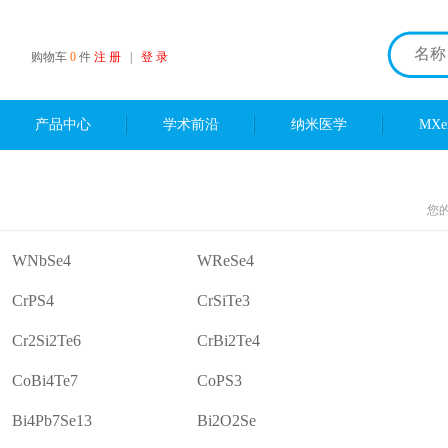
购物车
0
件
注 册
|
登 录
产品中心
学术前沿
纳米医学
MX
您
WNbSe4
WReSe4
CrPS4
CrSiTe3
Cr2Si2Te6
CrBi2Te4
CoBi4Te7
CoPS3
Bi4Pb7Se13
Bi2O2Se