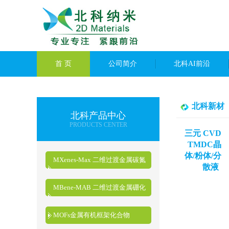
首 页
公司简介
北科AI前沿
北科新材
北科产品中心
PRODUCTS CENTER
三元 CVD
TMDC晶
体/粉体/分
MXenes-Max 二维过渡金属碳氮
散液
化物
MBene-MAB 二维过渡金属硼化
物
MOFs金属有机框架化合物