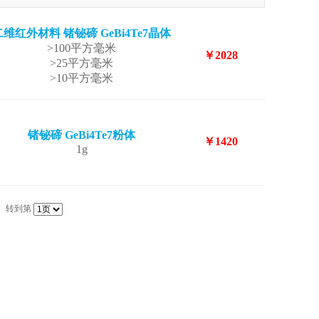
二维红外材料 锗铋碲 GeBi4Te7晶体
>100平方毫米
￥2028
>25平方毫米
>10平方毫米
锗铋碲 GeBi4Te7粉体
￥1420
1g
转到第