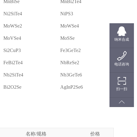
MnBiSe
MnBi2Te4
Ni2SiTe4
NiPS3
MoWSe2
MoWSe4
MoVSe4
MoSSe
纳米合成
Si2CuP3
Fe3GeTe2
FeBi2Te4
NbReSe2
电话咨询
Nb2SiTe4
Nb3GeTe6
Bi2O2Se
AgInP2Se6
扫一扫
名称/规格
价格