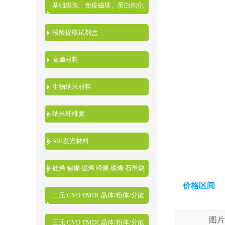
基础磁珠、免疫磁珠、蛋白纯化
磁珠、核酸提取磁珠
核酸提取试剂盒
高熵材料
生物纳米材料
纳米纤维素
AIE发光材料
硅烯 铋烯 硼烯 碲烯 磷烯 石墨炔
价格区间
二元 CVD TMDC晶体/粉体/分散
液
图片
三元 CVD TMDC晶体/粉体/分散