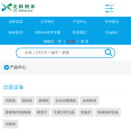
北科首页
公司简介
产品中心
学术前沿
纳米医学
MXene学术专题
联系我们
English
购物车
0
件
|
注 册
|
登 录
产品中心
仪器设备
切割机
镶嵌机
磨抛机
全自动磨抛机
金相耗材
显微镜/扫描电镜
硬度计
元素分析仪器
实验炉
电镜制样设备
试验机