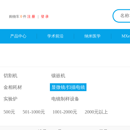
购物车
0
件
注 册
|
登 录
产品中心
学术前沿
纳米医学
MX
切割机
镶嵌机
金相耗材
显微镜/扫描电镜
实验炉
电镜制样设备
500元
501-1000元
1001-2000元
2000元以上