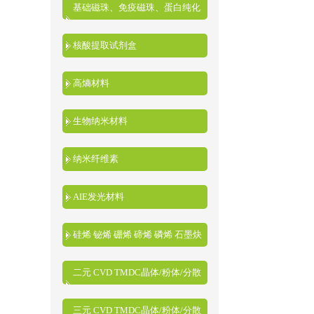
基础磁珠、免疫磁珠、蛋白纯化
磁珠、核酸提取磁珠
核酸提取试剂盒
高熵材料
生物纳米材料
纳米纤维素
AIE发光材料
硅烯 铋烯 硼烯 碲烯 磷烯 石墨炔
二元 CVD TMDC晶体/粉体/分散
液
三元 CVD TMDC晶体/粉体/分散