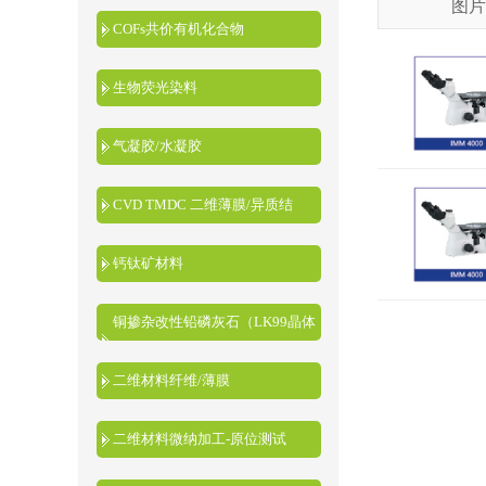
图片
COFs共价有机化合物
生物荧光染料
气凝胶/水凝胶
CVD TMDC 二维薄膜/异质结
钙钛矿材料
铜掺杂改性铅磷灰石（LK99晶体
粉末）
二维材料纤维/薄膜
二维材料微纳加工-原位测试