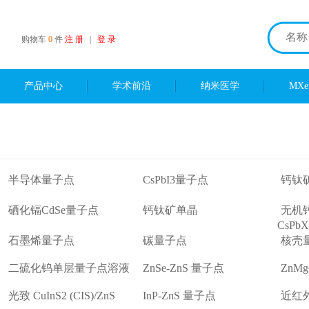
购物车
0
件
注 册
|
登 录
产品中心
学术前沿
纳米医学
MX
半导体量子点
CsPbI3量子点
钙钛
硒化镉CdSe量子点
钙钛矿单晶
无机
CsPbX
石墨烯量子点
碳量子点
核壳
二硫化钨单层量子点溶液
ZnSe-ZnS 量子点
ZnM
光致 CuInS2 (CIS)/ZnS
InP-ZnS 量子点
近红外