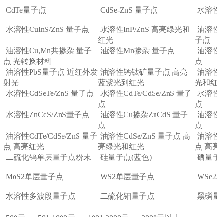
CdTe量子点
CdSe-ZnS 量子点
水溶
水溶性CuInS/ZnS 量子点
水溶性InP/ZnS 高亮绿光和
油溶性
红光
子点
油溶性Cu,Mn共掺杂 量子
油溶性Mn掺杂 量子点
油溶性
点 光转换材料
点
油溶性PbS量子点 近红外发
油溶性钙钛矿量子点 高亮
油溶性
射光
蓝紫光到红光
光和
水溶性CdSeTe/ZnS 量子点
水溶性CdTe/CdSe/ZnS 量子
水溶性
点
点
水溶性ZnCdS/ZnS量子点
油溶性Cu掺杂ZnCdS 量子
油溶性
点
点
油溶性CdTe/CdSe/ZnS 量子
油溶性CdSe/ZnS 量子点 高
油溶性
点 高亮红光
亮绿光和红光
点 高
二硫化钨单层量子点粉末
硅量子点(蓝色)
硒量
MoS2单层量子点
WS2单层量子点
WSe
水溶性多波段量子点
二硫化钼量子点
黑磷