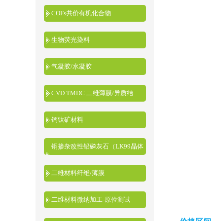
COFs共价有机化合物
生物荧光染料
气凝胶/水凝胶
CVD TMDC 二维薄膜/异质结
钙钛矿材料
铜掺杂改性铅磷灰石（LK99晶体
粉末）
二维材料纤维/薄膜
二维材料微纳加工-原位测试