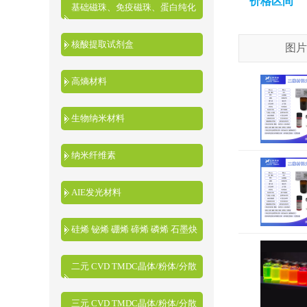
价格区间
基础磁珠、免疫磁珠、蛋白纯化
磁珠、核酸提取磁珠
核酸提取试剂盒
图片
高熵材料
生物纳米材料
纳米纤维素
AIE发光材料
硅烯 铋烯 硼烯 碲烯 磷烯 石墨炔
二元 CVD TMDC晶体/粉体/分散
液
三元 CVD TMDC晶体/粉体/分散