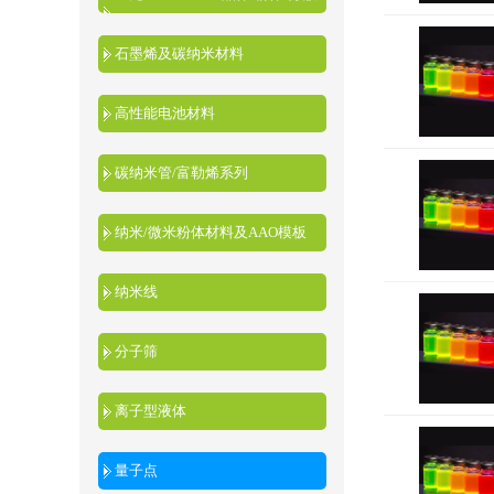
液
石墨烯及碳纳米材料
高性能电池材料
碳纳米管/富勒烯系列
纳米/微米粉体材料及AAO模板
纳米线
分子筛
离子型液体
量子点