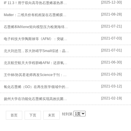
[2025-12-30]
IF 11.3！用于双向高导热石墨烯基热界面材料的石墨烯薄膜
[2021-08-28]
Matter：二维共价有机框架在石墨烯膜中的三重身份
[2021-07-21]
石墨烯和MXene矩向模型压力检测海绵压力传感器阵列
[2021-07-03]
电子科技大学陶斯禄等《AFM》：突破响应率瓶颈！石墨烯/有机近红外...
[2021-07-01]
北大刘忠范，苏大孙靖宇Small综述：晶圆尺寸石墨烯薄膜的可控制备...
[2021-06-30]
北京航空航天大学程群峰AFM：还原氧化石墨烯功能化蚕丝纤维
[2021-03-26]
王中林/孙其君老师再发Science子刊：基于石墨烯/二硫化钼异质...
[2021-03-12]
氧化石墨烯（GO）在再生医学领域中的应用
[2021-02-19]
扬州大学在功能化石墨烯实现高效抗菌研究获重大进展
转到第
首页
下页
末页