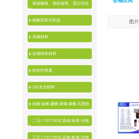
价格区间
基础磁珠、免疫磁珠、蛋白纯化
磁珠、核酸提取磁珠
核酸提取试剂盒
图片
高熵材料
生物纳米材料
纳米纤维素
AIE发光材料
硅烯 铋烯 硼烯 碲烯 磷烯 石墨炔
二元 CVD TMDC晶体/粉体/分散
液
三元 CVD TMDC晶体/粉体/分散