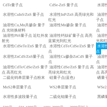
CdTe量子点
CdSe-ZnS 量子点
水溶
水溶性CuInS/ZnS 量子点
水溶性InP/ZnS 高亮绿光和
油溶性
红光
子点
油溶性Cu,Mn共掺杂 量子
油溶性Mn掺杂 量子点
油溶性
点 光转换材料
点
油溶性PbS量子点 近红外发
油溶性钙钛矿量子点 高亮
油溶性
射光
蓝紫光到红光
光和
水溶性CdSeTe/ZnS 量子点
水溶性CdTe/CdSe/ZnS 量子
水溶性
点
点
水溶性ZnCdS/ZnS量子点
油溶性Cu掺杂ZnCdS 量子
油溶性
点
点
油溶性CdTe/CdSe/ZnS 量子
油溶性CdSe/ZnS 量子点 高
油溶性
点 高亮红光
亮绿光和红光
点 高
二硫化钨单层量子点粉末
硅量子点(蓝色)
硒量
MoS2单层量子点
WS2单层量子点
WSe
水溶性多波段量子点
二硫化钼量子点
黑磷