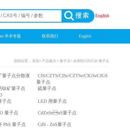
English
ene 学术专题
联系我们
English
您的位置：
首页
>
产品展示
>
量子点
>
水溶性CdTe/CdS 量子点
矿量子点分散液
CIS/CZTS/CISe/CZTSe/CIGSeCIGS
量子点
钙钛矿量子点
硫量子点
3
量子点
LED 用量子点
gO 量子点
CdZnSenS量子点
 PbS 量子点
CdS - ZnS量子点