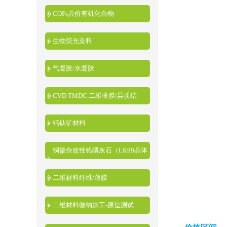
COFs共价有机化合物
生物荧光染料
气凝胶/水凝胶
CVD TMDC 二维薄膜/异质结
钙钛矿材料
铜掺杂改性铅磷灰石（LK99晶体
粉末）
二维材料纤维/薄膜
二维材料微纳加工-原位测试