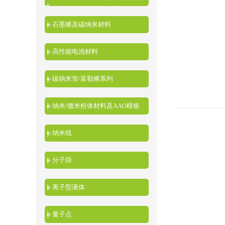
液
石墨烯及碳纳米材料
高性能电池材料
碳纳米管/富勒烯系列
纳米/微米粉体材料及AAO模板
纳米线
分子筛
离子型液体
量子点