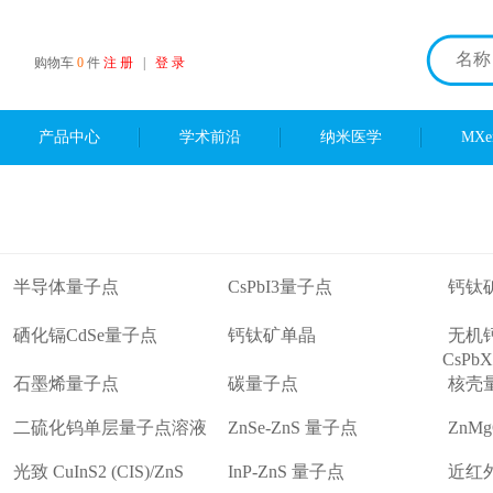
购物车
0
件
注 册
|
登 录
产品中心
学术前沿
纳米医学
MX
半导体量子点
CsPbI3量子点
钙钛
硒化镉CdSe量子点
钙钛矿单晶
无机
CsPbX
石墨烯量子点
碳量子点
核壳
二硫化钨单层量子点溶液
ZnSe-ZnS 量子点
ZnM
光致 CuInS2 (CIS)/ZnS
InP-ZnS 量子点
近红外