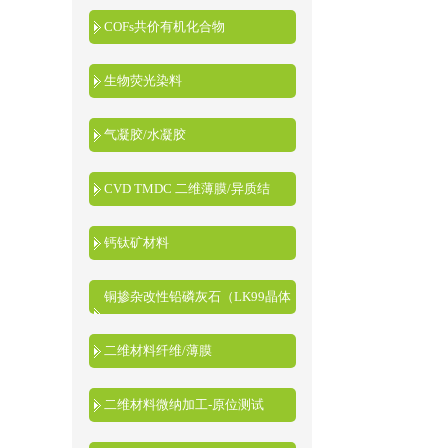
COFs共价有机化合物
生物荧光染料
气凝胶/水凝胶
CVD TMDC 二维薄膜/异质结
钙钛矿材料
铜掺杂改性铅磷灰石（LK99晶体
粉末）
二维材料纤维/薄膜
二维材料微纳加工-原位测试