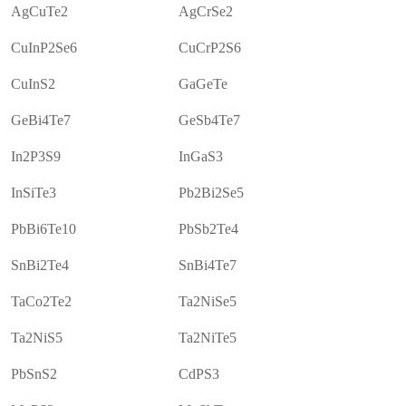
AgCuTe2
AgCrSe2
CuInP2Se6
CuCrP2S6
CuInS2
GaGeTe
GeBi4Te7
GeSb4Te7
In2P3S9
InGaS3
InSiTe3
Pb2Bi2Se5
PbBi6Te10
PbSb2Te4
SnBi2Te4
SnBi4Te7
TaCo2Te2
Ta2NiSe5
Ta2NiS5
Ta2NiTe5
PbSnS2
CdPS3