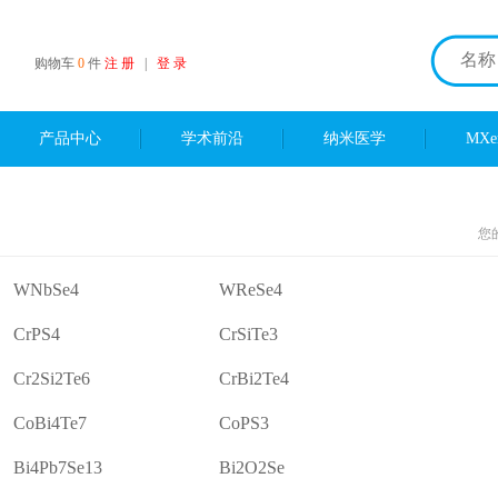
购物车
0
件
注 册
|
登 录
产品中心
学术前沿
纳米医学
MX
您
WNbSe4
WReSe4
CrPS4
CrSiTe3
Cr2Si2Te6
CrBi2Te4
CoBi4Te7
CoPS3
Bi4Pb7Se13
Bi2O2Se