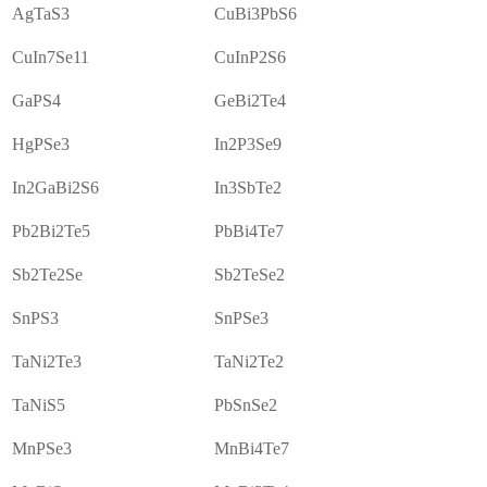
AgTaS3
CuBi3PbS6
CuIn7Se11
CuInP2S6
GaPS4
GeBi2Te4
HgPSe3
In2P3Se9
In2GaBi2S6
In3SbTe2
Pb2Bi2Te5
PbBi4Te7
Sb2Te2Se
Sb2TeSe2
SnPS3
SnPSe3
TaNi2Te3
TaNi2Te2
TaNiS5
PbSnSe2
MnPSe3
MnBi4Te7