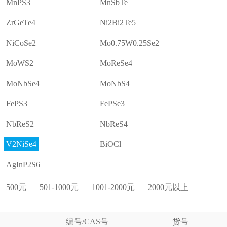
MnPS3
MnSbTe
ZrGeTe4
Ni2Bi2Te5
NiCoSe2
Mo0.75W0.25Se2
MoWS2
MoReSe4
MoNbSe4
MoNbS4
FePS3
FePSe3
NbReS2
NbReS4
V2NiSe4
BiOCl
AgInP2S6
500元
501-1000元
1001-2000元
2000元以上
编号/CAS号
货号