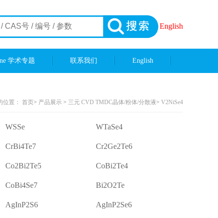
English
ene 学术专题
联系我们
English
的位置：
首页
>
产品展示
>
三元 CVD TMDC晶体/粉体/分散液
>
V2NiSe4
WSSe
WTaSe4
CrBi4Te7
Cr2Ge2Te6
Co2Bi2Te5
CoBi2Te4
CoBi4Se7
Bi2O2Te
AgInP2S6
AgInP2Se6