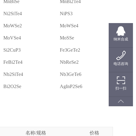
MnBiSe
MnBi2Te4
Ni2SiTe4
NiPS3
MoWSe2
MoWSe4
MoVSe4
MoSSe
纳米合成
Si2CuP3
Fe3GeTe2
FeBi2Te4
NbReSe2
电话咨询
Nb2SiTe4
Nb3GeTe6
Bi2O2Se
AgInP2Se6
扫一扫
名称/规格
价格