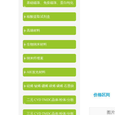
基础磁珠、免疫磁珠、蛋白纯化
磁珠、核酸提取磁珠
核酸提取试剂盒
高熵材料
生物纳米材料
纳米纤维素
AIE发光材料
硅烯 铋烯 硼烯 碲烯 磷烯 石墨炔
价格区间
二元 CVD TMDC晶体/粉体/分散
液
图片
三元 CVD TMDC晶体/粉体/分散