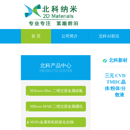
首 页
公司简介
北科AI前沿
北科新材
北科产品中心
PRODUCTS CENTER
三元 CVD
TMDC晶
体/粉体/分
MXenes-Max 二维过渡金属碳氮
散液
化物
MBene-MAB 二维过渡金属硼化
物
MOFs金属有机框架化合物