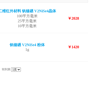
二维红外材料 钒镍硒 V2NiSe4晶体
100平方毫米
￥2028
25平方毫米
10平方毫米
钒镍硒 V2NiSe4 粉体
￥1420
1g
转到第