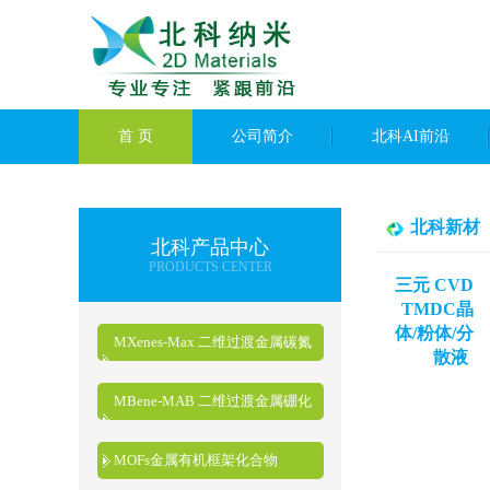
首 页
公司简介
北科AI前沿
北科新材
北科产品中心
PRODUCTS CENTER
三元 CVD
TMDC晶
体/粉体/分
MXenes-Max 二维过渡金属碳氮
散液
化物
MBene-MAB 二维过渡金属硼化
物
MOFs金属有机框架化合物