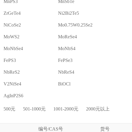
MnPS3
MnSbTe
ZrGeTe4
Ni2Bi2Te5
NiCoSe2
Mo0.75W0.25Se2
MoWS2
MoReSe4
MoNbSe4
MoNbS4
FePS3
FePSe3
NbReS2
NbReS4
V2NiSe4
BiOCl
AgInP2S6
500元
501-1000元
1001-2000元
2000元以上
编号/CAS号
货号