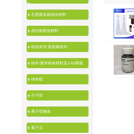
液
石墨烯及碳纳米材料
高性能电池材料
碳纳米管/富勒烯系列
纳米/微米粉体材料及AAO模板
纳米线
分子筛
离子型液体
量子点