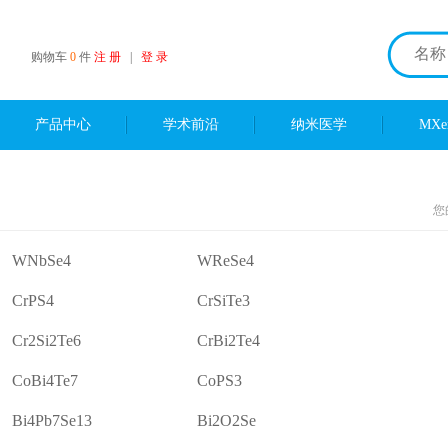
购物车
0
件
注 册
|
登 录
产品中心
学术前沿
纳米医学
MX
您
WNbSe4
WReSe4
CrPS4
CrSiTe3
Cr2Si2Te6
CrBi2Te4
CoBi4Te7
CoPS3
Bi4Pb7Se13
Bi2O2Se