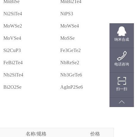
MnBiSe
MnBi2Te4
Ni2SiTe4
NiPS3
MoWSe2
MoWSe4
MoVSe4
MoSSe
纳米合成
Si2CuP3
Fe3GeTe2
FeBi2Te4
NbReSe2
电话咨询
Nb2SiTe4
Nb3GeTe6
Bi2O2Se
AgInP2Se6
扫一扫
名称/规格
价格