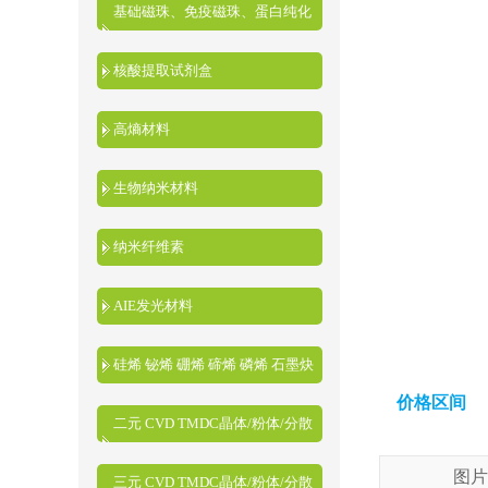
基础磁珠、免疫磁珠、蛋白纯化
磁珠、核酸提取磁珠
核酸提取试剂盒
高熵材料
生物纳米材料
纳米纤维素
AIE发光材料
硅烯 铋烯 硼烯 碲烯 磷烯 石墨炔
价格区间
二元 CVD TMDC晶体/粉体/分散
液
图片
三元 CVD TMDC晶体/粉体/分散