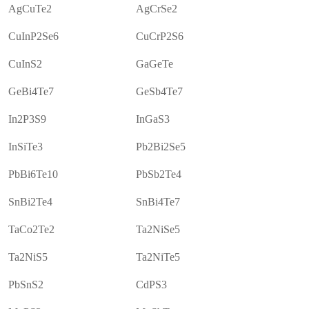
AgCuTe2
AgCrSe2
CuInP2Se6
CuCrP2S6
CuInS2
GaGeTe
GeBi4Te7
GeSb4Te7
In2P3S9
InGaS3
InSiTe3
Pb2Bi2Se5
PbBi6Te10
PbSb2Te4
SnBi2Te4
SnBi4Te7
TaCo2Te2
Ta2NiSe5
Ta2NiS5
Ta2NiTe5
PbSnS2
CdPS3