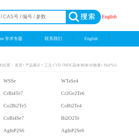
English
ene 学术专题
联系我们
English
的位置：
首页
>
产品展示
>
三元 CVD TMDC晶体/粉体/分散液
>
MnPSe3
WSSe
WTaSe4
CrBi4Te7
Cr2Ge2Te6
Co2Bi2Te5
CoBi2Te4
CoBi4Se7
Bi2O2Te
AgInP2S6
AgInP2Se6