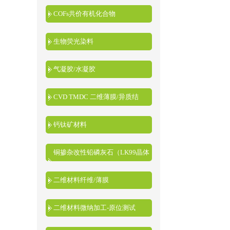
COFs共价有机化合物
生物荧光染料
气凝胶/水凝胶
CVD TMDC 二维薄膜/异质结
钙钛矿材料
铜掺杂改性铅磷灰石（LK99晶体
粉末）
二维材料纤维/薄膜
二维材料微纳加工-原位测试