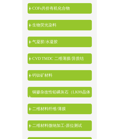
COFs共价有机化合物
生物荧光染料
气凝胶/水凝胶
CVD TMDC 二维薄膜/异质结
钙钛矿材料
铜掺杂改性铅磷灰石（LK99晶体
粉末）
二维材料纤维/薄膜
二维材料微纳加工-原位测试