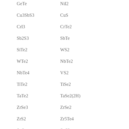
GeTe
NiI2
Cu3SbS3
CuS
CrI3
CrTe2
Sb2S3
SbTe
SiTe2
WS2
WTe2
NbTe2
NbTe4
VS2
TiTe2
TiSe2
TaTe2
TaSe2(2H)
ZrSe3
ZrSe2
ZrS2
Zr5Te4