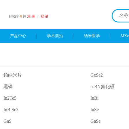
购物车
0
件
注 册
|
登 录
产品中心
学术前沿
纳米医学
MX
铂纳米片
GeSe2
黑磷
h-BN氮化硼
In2Te5
InBi
InBiSe3
InSe
GaS
GaSe