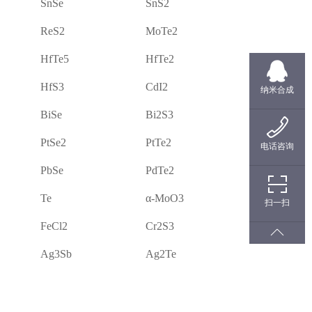
SnSe
SnS2
ReS2
MoTe2
HfTe5
HfTe2
HfS3
CdI2
纳米合成
BiSe
Bi2S3
PtSe2
PtTe2
电话咨询
PbSe
PdTe2
Te
α-MoO3
扫一扫
FeCl2
Cr2S3
Ag3Sb
Ag2Te