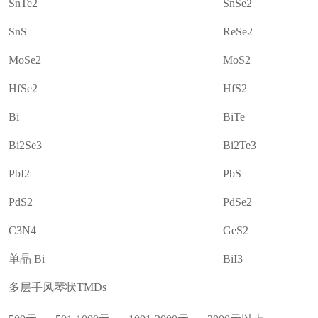
SnTe2
SnSe2
SnS
ReSe2
MoSe2
MoS2
HfSe2
HfS2
Bi
BiTe
Bi2Se3
Bi2Te3
PbI2
PbS
PdS2
PdSe2
C3N4
GeS2
单晶 Bi
BiI3
多层手风琴状TMDs