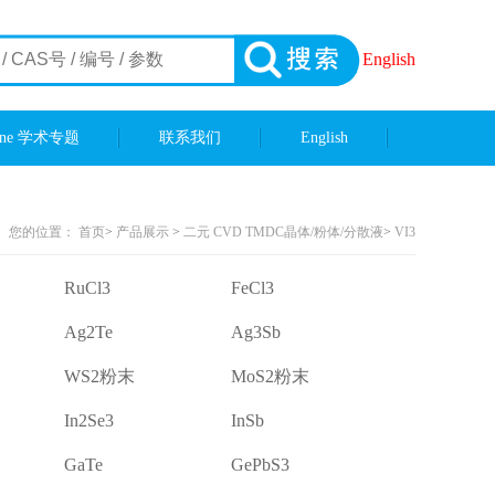
English
ene 学术专题
联系我们
English
您的位置：
首页
>
产品展示
>
二元 CVD TMDC晶体/粉体/分散液
>
VI3
RuCl3
FeCl3
Ag2Te
Ag3Sb
WS2粉末
MoS2粉末
In2Se3
InSb
GaTe
GePbS3