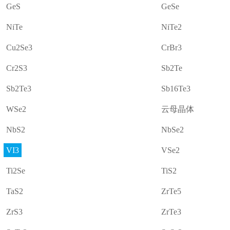
GeS
GeSe
NiTe
NiTe2
Cu2Se3
CrBr3
Cr2S3
Sb2Te
Sb2Te3
Sb16Te3
WSe2
云母晶体
NbS2
NbSe2
VI3
VSe2
Ti2Se
TiS2
TaS2
ZrTe5
ZrS3
ZrTe3