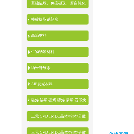
基础磁珠、免疫磁珠、蛋白纯化
磁珠、核酸提取磁珠
核酸提取试剂盒
高熵材料
生物纳米材料
纳米纤维素
AIE发光材料
硅烯 铋烯 硼烯 碲烯 磷烯 石墨炔
二元 CVD TMDC晶体/粉体/分散
液
三元 CVD TMDC晶体/粉体/分散