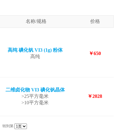
名称/规格
价格
高纯 碘化钒 VI3 (1g) 粉体
￥650
高纯
二维卤化物 VI3 碘化钒晶体
>25平方毫米
￥2028
>10平方毫米
转到第