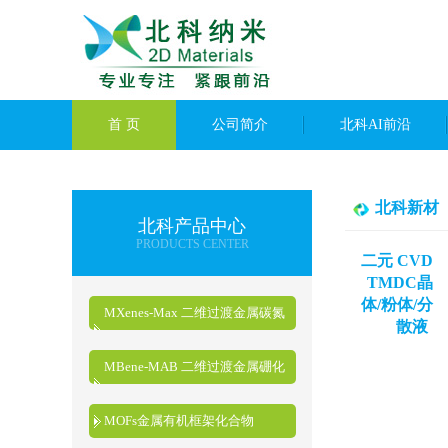
首 页
公司简介
北科AI前沿
北科新材
北科产品中心
PRODUCTS CENTER
二元 CVD
TMDC晶
体/粉体/分
MXenes-Max 二维过渡金属碳氮
散液
化物
MBene-MAB 二维过渡金属硼化
物
MOFs金属有机框架化合物