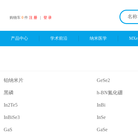
购物车
0
件
注 册
|
登 录
产品中心
学术前沿
纳米医学
MX
铂纳米片
GeSe2
黑磷
h-BN氮化硼
In2Te5
InBi
InBiSe3
InSe
GaS
GaSe