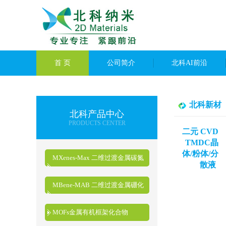
首 页
公司简介
北科AI前沿
北科新材
北科产品中心
PRODUCTS CENTER
二元 CVD
TMDC晶
体/粉体/分
MXenes-Max 二维过渡金属碳氮
散液
化物
MBene-MAB 二维过渡金属硼化
物
MOFs金属有机框架化合物