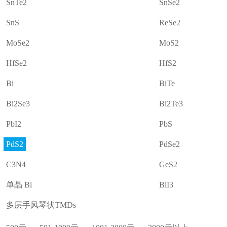
SnTe2
SnSe2
SnS
ReSe2
MoSe2
MoS2
HfSe2
HfS2
Bi
BiTe
Bi2Se3
Bi2Te3
PbI2
PbS
PdS2
PdSe2
C3N4
GeS2
单晶 Bi
BiI3
多层手风琴状TMDs