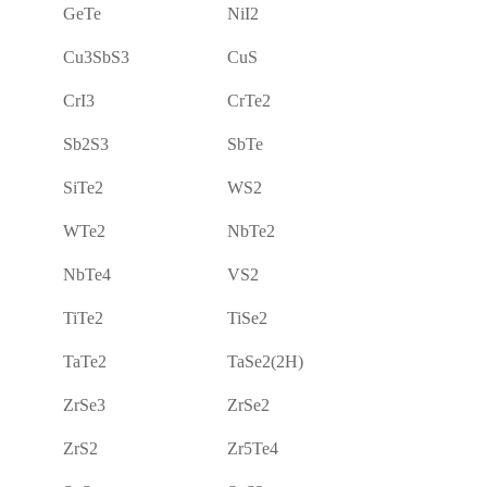
GeTe
NiI2
Cu3SbS3
CuS
CrI3
CrTe2
Sb2S3
SbTe
SiTe2
WS2
WTe2
NbTe2
NbTe4
VS2
TiTe2
TiSe2
TaTe2
TaSe2(2H)
ZrSe3
ZrSe2
ZrS2
Zr5Te4