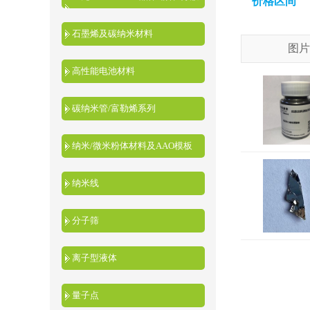
价格区间
液
石墨烯及碳纳米材料
图片
高性能电池材料
碳纳米管/富勒烯系列
纳米/微米粉体材料及AAO模板
纳米线
分子筛
离子型液体
量子点