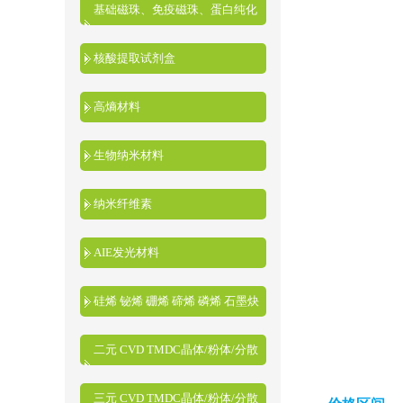
基础磁珠、免疫磁珠、蛋白纯化
磁珠、核酸提取磁珠
核酸提取试剂盒
高熵材料
生物纳米材料
纳米纤维素
AIE发光材料
硅烯 铋烯 硼烯 碲烯 磷烯 石墨炔
二元 CVD TMDC晶体/粉体/分散
液
三元 CVD TMDC晶体/粉体/分散