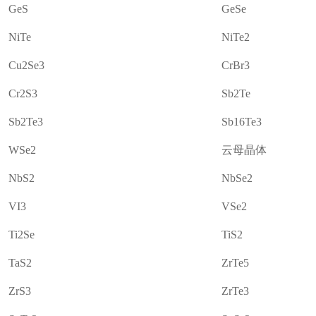
GeS
GeSe
NiTe
NiTe2
Cu2Se3
CrBr3
Cr2S3
Sb2Te
Sb2Te3
Sb16Te3
WSe2
云母晶体
NbS2
NbSe2
VI3
VSe2
Ti2Se
TiS2
TaS2
ZrTe5
ZrS3
ZrTe3