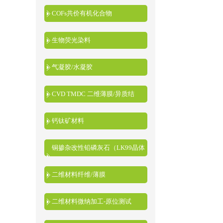
COFs共价有机化合物
生物荧光染料
气凝胶/水凝胶
CVD TMDC 二维薄膜/异质结
钙钛矿材料
铜掺杂改性铅磷灰石（LK99晶体
粉末）
二维材料纤维/薄膜
二维材料微纳加工-原位测试