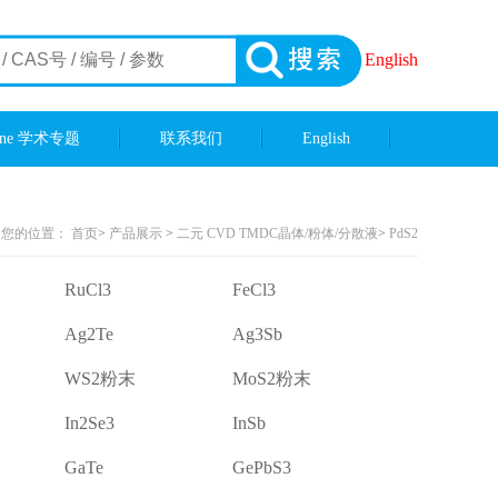
English
ene 学术专题
联系我们
English
您的位置：
首页
>
产品展示
>
二元 CVD TMDC晶体/粉体/分散液
>
PdS2
RuCl3
FeCl3
Ag2Te
Ag3Sb
WS2粉末
MoS2粉末
In2Se3
InSb
GaTe
GePbS3