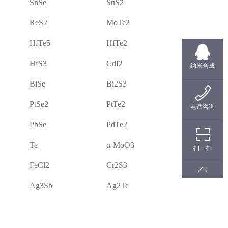
SnSe
SnS2
ReS2
MoTe2
HfTe5
HfTe2
HfS3
CdI2
纳米合成
BiSe
Bi2S3
PtSe2
PtTe2
电话咨询
PbSe
PdTe2
Te
α-MoO3
扫一扫
FeCl2
Cr2S3
Ag3Sb
Ag2Te