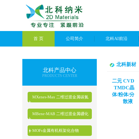
首 页
公司简介
北科AI前沿
北科新材
北科产品中心
PRODUCTS CENTER
二元 CVD
TMDC晶
体/粉体/分
MXenes-Max 二维过渡金属碳氮
散液
化物
MBene-MAB 二维过渡金属硼化
物
MOFs金属有机框架化合物