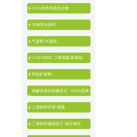
COFs共价有机化合物
生物荧光染料
气凝胶/水凝胶
CVD TMDC 二维薄膜/异质结
钙钛矿材料
铜掺杂改性铅磷灰石（LK99晶体
粉末）
二维材料纤维/薄膜
二维材料微纳加工-原位测试