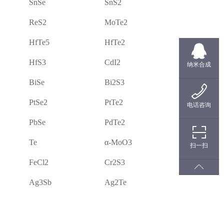
SnSe
SnS2
ReS2
MoTe2
HfTe5
HfTe2
HfS3
CdI2
纳米合成
BiSe
Bi2S3
PtSe2
PtTe2
电话咨询
PbSe
PdTe2
Te
α-MoO3
扫一扫
FeCl2
Cr2S3
Ag3Sb
Ag2Te