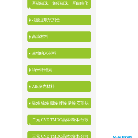
基础磁珠、免疫磁珠、蛋白纯化
磁珠、核酸提取磁珠
核酸提取试剂盒
高熵材料
生物纳米材料
纳米纤维素
AIE发光材料
硅烯 铋烯 硼烯 碲烯 磷烯 石墨炔
二元 CVD TMDC晶体/粉体/分散
液
三元 CVD TMDC晶体/粉体/分散