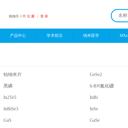
购物车
0
件
注 册
|
登 录
产品中心
学术前沿
纳米医学
MX
铂纳米片
GeSe2
黑磷
h-BN氮化硼
In2Te5
InBi
InBiSe3
InSe
GaS
GaSe