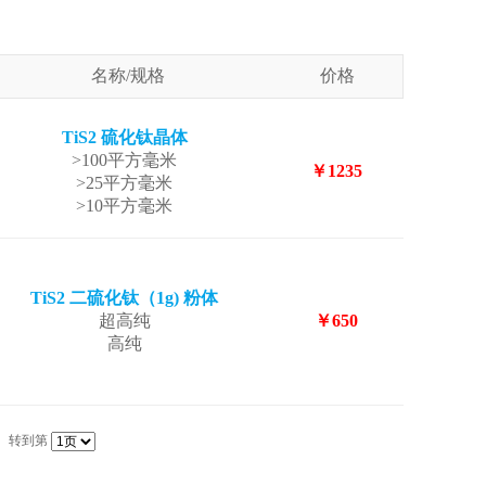
名称/规格
价格
TiS2 硫化钛晶体
>100平方毫米
￥1235
>25平方毫米
>10平方毫米
TiS2 二硫化钛（1g) 粉体
超高纯
￥650
高纯
转到第