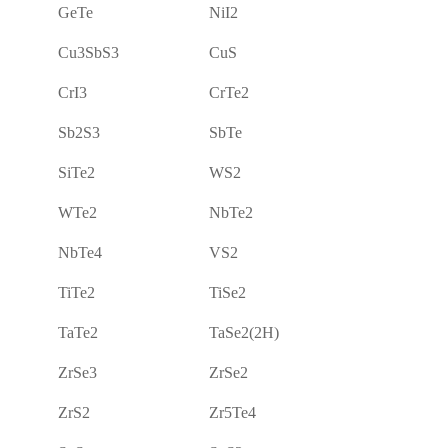
GeTe
NiI2
Cu3SbS3
CuS
CrI3
CrTe2
Sb2S3
SbTe
SiTe2
WS2
WTe2
NbTe2
NbTe4
VS2
TiTe2
TiSe2
TaTe2
TaSe2(2H)
ZrSe3
ZrSe2
ZrS2
Zr5Te4