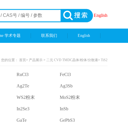
English
ene 学术专题
联系我们
English
您的位置：
首页
>
产品展示
>
二元 CVD TMDC晶体/粉体/分散液
>
TiS2
RuCl3
FeCl3
Ag2Te
Ag3Sb
WS2粉末
MoS2粉末
In2Se3
InSb
GaTe
GePbS3