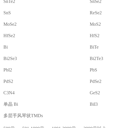
SnTe2
SnSe2
SnS
ReSe2
MoSe2
MoS2
HfSe2
HfS2
Bi
BiTe
Bi2Se3
Bi2Te3
PbI2
PbS
PdS2
PdSe2
C3N4
GeS2
单晶 Bi
BiI3
多层手风琴状TMDs