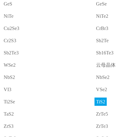
GeS
GeSe
NiTe
NiTe2
Cu2Se3
CrBr3
Cr2S3
Sb2Te
Sb2Te3
Sb16Te3
WSe2
云母晶体
NbS2
NbSe2
VI3
VSe2
Ti2Se
TiS2
TaS2
ZrTe5
ZrS3
ZrTe3