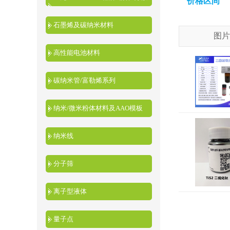
价格区间
液
石墨烯及碳纳米材料
图片
高性能电池材料
碳纳米管/富勒烯系列
纳米/微米粉体材料及AAO模板
纳米线
分子筛
离子型液体
量子点