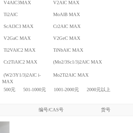
V4AlC3MAX
V2AlC MAX
Ti2AlC
MoAlB MAX
ScAl3C3 MAX
Cr2AlC MAX
V2GaC MAX
V2GeC MAX
Ti2VAlC2 MAX
TiNbAlC MAX
Cr2TiAlC2 MAX
(Mo2/3Sc1/3)2AlC MAX
(W2/3Y1/3)2AlC i-
Mo2Ti2AlC MAX
MAX
500元
501-1000元
1001-2000元
2000元以上
编号/CAS号
货号