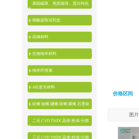
基础磁珠、免疫磁珠、蛋白纯化
磁珠、核酸提取磁珠
核酸提取试剂盒
高熵材料
生物纳米材料
纳米纤维素
AIE发光材料
价格区间
硅烯 铋烯 硼烯 碲烯 磷烯 石墨炔
图片
二元 CVD TMDC晶体/粉体/分散
液
三元 CVD TMDC晶体/粉体/分散