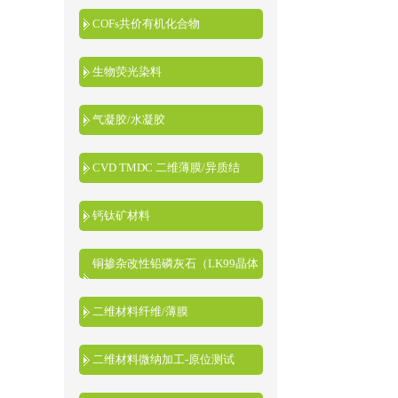
COFs共价有机化合物
生物荧光染料
气凝胶/水凝胶
CVD TMDC 二维薄膜/异质结
钙钛矿材料
铜掺杂改性铅磷灰石（LK99晶体
粉末）
二维材料纤维/薄膜
二维材料微纳加工-原位测试