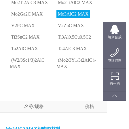
Mo2Ti2AlC3 MAX
Mo2TiAlC2 MAX
Mo2Ga2C MAX
Mo3AlC2 MAX
V2PC MAX
V2ZnC MAX
Ti3SnC2 MAX
Ti3Al0.5Cu0.5C2
纳米合成
Ta2AlC MAX
Ta4AlC3 MAX
(W2/3Sc1/3)2AlC
(Mo2/3Y1/3)2AlC i-
电话咨询
MAX
MAX
扫一扫
名称/规格
价格
Mo3AlC2 MAX相陶瓷材料