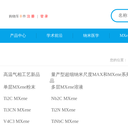
购物车
0
件
注 册
|
登 录
产品中心
学术前沿
纳米医学
MX
您的位置：
高温气相工艺新品
量产型超细纳米尺度MAX和MXene系
品
单层MXene粉末
多层MXene溶液
Ti2C MXene
Nb2C MXene
Ti3CN MXene
Ti2N MXene
V4C3 MXene
TiNbC MXene