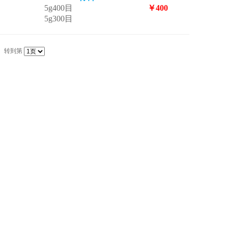
5g400目
￥400
5g300目
转到第