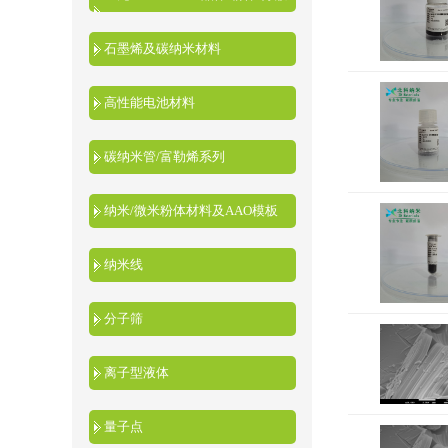
液
石墨烯及碳纳米材料
高性能电池材料
碳纳米管/富勒烯系列
纳米/微米粉体材料及AAO模板
纳米线
分子筛
离子型液体
量子点