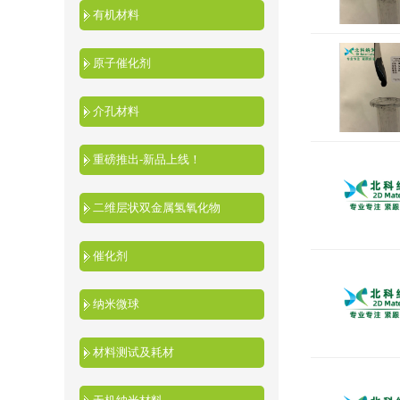
有机材料
原子催化剂
介孔材料
重磅推出-新品上线！
二维层状双金属氢氧化物
催化剂
纳米微球
材料测试及耗材