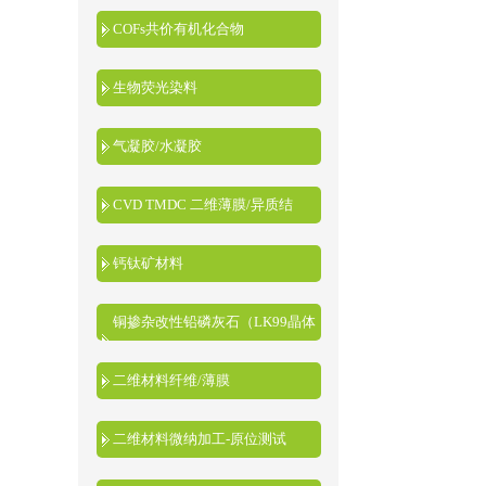
COFs共价有机化合物
生物荧光染料
气凝胶/水凝胶
CVD TMDC 二维薄膜/异质结
钙钛矿材料
铜掺杂改性铅磷灰石（LK99晶体
粉末）
二维材料纤维/薄膜
二维材料微纳加工-原位测试