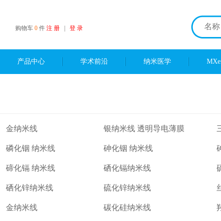
购物车
0
件
注 册
|
登 录
产品中心
学术前沿
纳米医学
MX
金纳米线
银纳米线 透明导电薄膜
磷化铟 纳米线
砷化铟 纳米线
碲化镉 纳米线
硒化镉纳米线
硒化锌纳米线
硫化锌纳米线
金纳米线
碳化硅纳米线