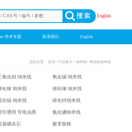
English
ene 学术专题
联系我们
English
您的位置：
首页
>
产品展示
>
纳米线
>
氧化钒纳米线
三氧化钼 纳米线
氧化锡 纳米线
砷化镓 纳米线
锑化镓 纳米线
硫化镉 纳米线
碲化锌纳米线
丝印透明 导电油墨
氮化硼纳米线
羟基磷灰石
聚苯胺棒