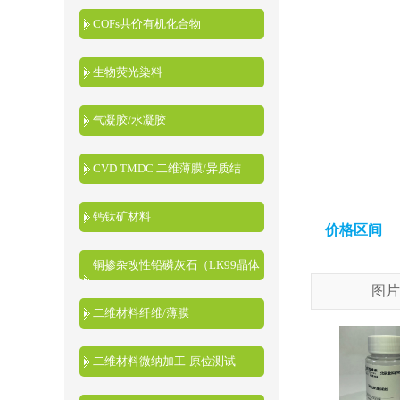
COFs共价有机化合物
生物荧光染料
气凝胶/水凝胶
CVD TMDC 二维薄膜/异质结
钙钛矿材料
价格区间
铜掺杂改性铅磷灰石（LK99晶体
图片
粉末）
二维材料纤维/薄膜
二维材料微纳加工-原位测试