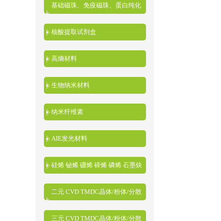
基础磁珠、免疫磁珠、蛋白纯化
磁珠、核酸提取磁珠
核酸提取试剂盒
高熵材料
生物纳米材料
纳米纤维素
AIE发光材料
硅烯 铋烯 硼烯 碲烯 磷烯 石墨炔
二元 CVD TMDC晶体/粉体/分散
液
三元 CVD TMDC晶体/粉体/分散