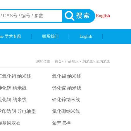
English
ene 学术专题
联系我们
English
您的位置：
首页
>
产品展示
>
纳米线
>
金纳米线
三氧化钼 纳米线
氧化锡 纳米线
砷化镓 纳米线
锑化镓 纳米线
硫化镉 纳米线
碲化锌纳米线
丝印透明 导电油墨
氮化硼纳米线
羟基磷灰石
聚苯胺棒