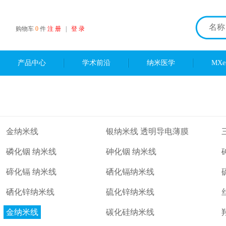
购物车
0
件
注 册
|
登 录
产品中心
学术前沿
纳米医学
MX
金纳米线
银纳米线 透明导电薄膜
磷化铟 纳米线
砷化铟 纳米线
碲化镉 纳米线
硒化镉纳米线
硒化锌纳米线
硫化锌纳米线
金纳米线
碳化硅纳米线