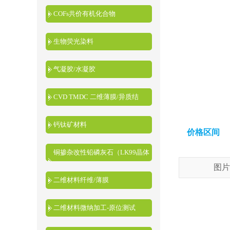
COFs共价有机化合物
生物荧光染料
气凝胶/水凝胶
CVD TMDC 二维薄膜/异质结
钙钛矿材料
价格区间
铜掺杂改性铅磷灰石（LK99晶体
图片
粉末）
二维材料纤维/薄膜
二维材料微纳加工-原位测试