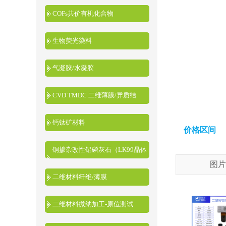
COFs共价有机化合物
生物荧光染料
气凝胶/水凝胶
CVD TMDC 二维薄膜/异质结
钙钛矿材料
价格区间
铜掺杂改性铅磷灰石（LK99晶体
图片
粉末）
二维材料纤维/薄膜
二维材料微纳加工-原位测试