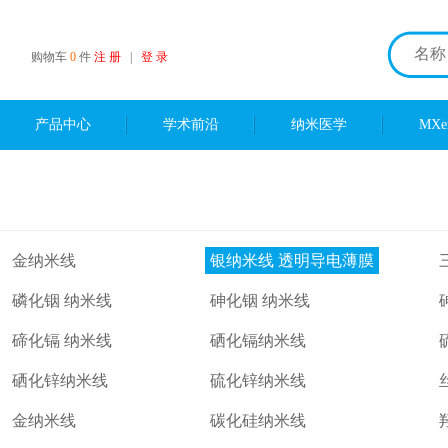
购物车
0
件
注 册
|
登 录
产品中心
学术前沿
纳米医学
MX
金纳米线
银纳米线 透明导电薄膜
磷化铟 纳米线
砷化铟 纳米线
碲化镉 纳米线
硒化镉纳米线
硒化锌纳米线
硫化锌纳米线
金纳米线
碳化硅纳米线