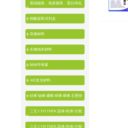
基础磁珠、免疫磁珠、蛋白纯化
磁珠、核酸提取磁珠
核酸提取试剂盒
高熵材料
生物纳米材料
纳米纤维素
AIE发光材料
硅烯 铋烯 硼烯 碲烯 磷烯 石墨炔
二元 CVD TMDC晶体/粉体/分散
液
三元 CVD TMDC晶体/粉体/分散