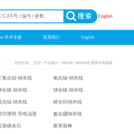
English
ene 学术专题
联系我们
English
您的位置：
首页
>
产品展示
>
纳米线
>
银纳米线 透明导电薄膜
三氧化钼 纳米线
氧化锡 纳米线
砷化镓 纳米线
锑化镓 纳米线
硫化镉 纳米线
碲化锌纳米线
丝印透明 导电油墨
氮化硼纳米线
羟基磷灰石
聚苯胺棒