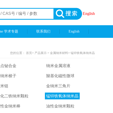
English
ene 学术专题
联系我们
English
您的位置：
首页
>
产品展示
>
金属纳米材料
>
锰锌铁氧体纳米晶
熔点铋合金
纳米金属溶液
银纳米梭子
羧基化磁性微球
纳米链
金纳米三角片
氧化二铁纳米颗粒
锰锌铁氧体纳米晶
溶性金纳米棒
油性金纳米颗粒