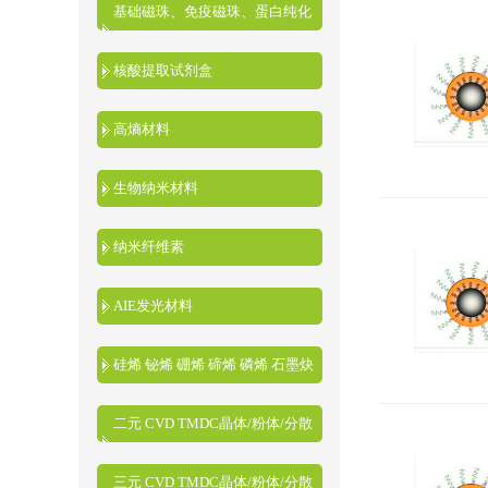
基础磁珠、免疫磁珠、蛋白纯化
磁珠、核酸提取磁珠
核酸提取试剂盒
高熵材料
生物纳米材料
纳米纤维素
AIE发光材料
硅烯 铋烯 硼烯 碲烯 磷烯 石墨炔
二元 CVD TMDC晶体/粉体/分散
液
三元 CVD TMDC晶体/粉体/分散