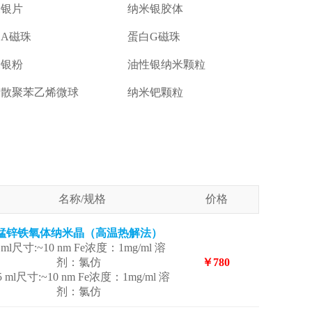
米银片
纳米银胶体
A磁珠
蛋白G磁珠
米银粉
油性银纳米颗粒
分散聚苯乙烯微球
纳米钯颗粒
名称/规格
价格
锰锌铁氧体纳米晶（高温热解法）
 ml尺寸:~10 nm Fe浓度：1mg/ml 溶
剂：氯仿
￥780
.5 ml尺寸:~10 nm Fe浓度：1mg/ml 溶
剂：氯仿