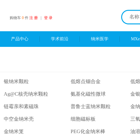
购物车
0
件
注 册
|
登 录
产品中心
学术前沿
纳米医学
MX
银纳米颗粒
低熔点铟合金
低
Ag@C核壳纳米颗粒
氨基化磁性微球
金
链霉亲和素磁珠
普鲁士蓝纳米颗粒
金
中空金纳米壳
细胞磁标板
三
金纳米笼
PEG化金纳米棒
油