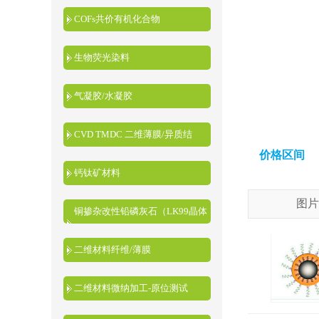
COFs共价有机化合物
生物荧光染料
气凝胶/水凝胶
CVD TMDC 二维薄膜/异质结
价格区间
钙钛矿材料
图片
铜掺杂改性铅磷灰石（LK99晶体
粉末）
二维材料纤维/薄膜
二维材料微纳加工-原位测试