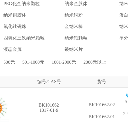
PEG化金纳米颗粒
纳米金胶体
纳
纳米铜胶体
纳米铜粉
蛋白
氧化钛磁珠
金纳米棒
纳
四氧化三铁纳米颗粒
纳米铂颗粒
单
液态金属
银纳米片
500元
501-1000元
1001-2000元
2000元以上
编号/CAS号
货号
5
BK101662-02
BK101662
1317-61-9
2
BK101662-01