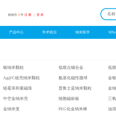
购物车
0
件
注 册
|
登 录
产品中心
学术前沿
纳米医学
MX
银纳米颗粒
低熔点铟合金
低
Ag@C核壳纳米颗粒
氨基化磁性微球
金
链霉亲和素磁珠
普鲁士蓝纳米颗粒
金
中空金纳米壳
细胞磁标板
三
金纳米笼
PEG化金纳米棒
油