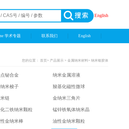
English
ene 学术专题
联系我们
English
您的位置：
首页
>
产品展示
>
金属纳米材料
>
纳米银胶体
熔点铋合金
纳米金属溶液
银纳米梭子
羧基化磁性微球
纳米链
金纳米三角片
氧化二铁纳米颗粒
锰锌铁氧体纳米晶
溶性金纳米棒
油性金纳米颗粒