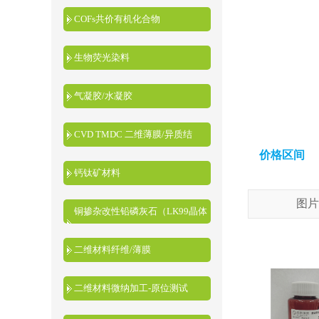
COFs共价有机化合物
生物荧光染料
气凝胶/水凝胶
CVD TMDC 二维薄膜/异质结
价格区间
钙钛矿材料
图片
铜掺杂改性铅磷灰石（LK99晶体
粉末）
二维材料纤维/薄膜
二维材料微纳加工-原位测试