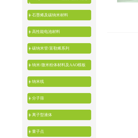
液
石墨烯及碳纳米材料
高性能电池材料
碳纳米管/富勒烯系列
纳米/微米粉体材料及AAO模板
纳米线
分子筛
离子型液体
量子点