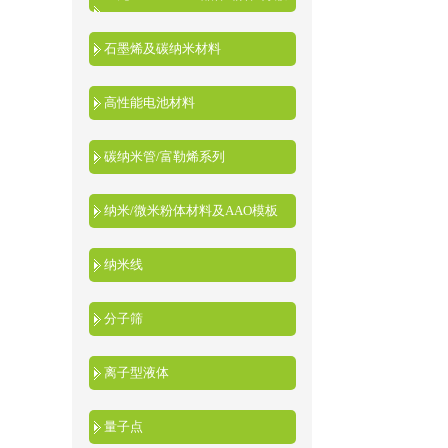
液
石墨烯及碳纳米材料
高性能电池材料
碳纳米管/富勒烯系列
纳米/微米粉体材料及AAO模板
纳米线
分子筛
离子型液体
量子点