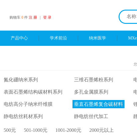
购物车
0
件
注 册
|
登 录
产品中心
学术前沿
纳米医学
MX
氮化硼纳米系列
三维石墨烯粉系列
表面石墨烯结构碳材料系列
多孔金属膜系列
电纺高分子纳米纤维膜
垂直石墨烯复合碳材料
静电纺丝耗材系列
静电纺丝代加工
500元
501-1000元
1001-2000元
2000元以上