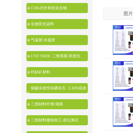
COFs共价有机化合物
图片
生物荧光染料
气凝胶/水凝胶
CVD TMDC 二维薄膜/异质结
钙钛矿材料
铜掺杂改性铅磷灰石（LK99晶体
粉末）
二维材料纤维/薄膜
二维材料微纳加工-原位测试