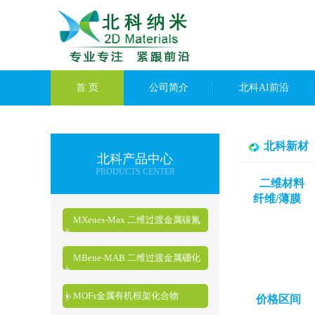
首 页
公司简介
北科AI前沿
北科新材
北科产品中心
PRODUCTS CENTER
二维材料
纤维/薄膜
MXenes-Max 二维过渡金属碳氮
化物
MBene-MAB 二维过渡金属硼化
物
MOFs金属有机框架化合物
价格区间