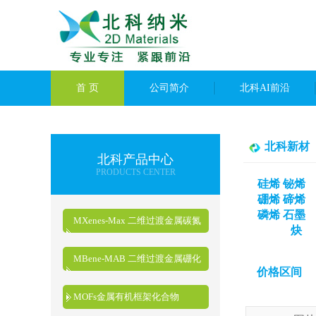
首 页
公司简介
北科AI前沿
北科新材
北科产品中心
PRODUCTS CENTER
硅烯 铋烯
硼烯 碲烯
磷烯 石墨
MXenes-Max 二维过渡金属碳氮
炔
化物
MBene-MAB 二维过渡金属硼化
价格区间
物
MOFs金属有机框架化合物