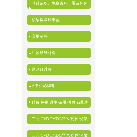
基础磁珠、免疫磁珠、蛋白纯化
磁珠、核酸提取磁珠
核酸提取试剂盒
高熵材料
生物纳米材料
纳米纤维素
AIE发光材料
硅烯 铋烯 硼烯 碲烯 磷烯 石墨炔
二元 CVD TMDC晶体/粉体/分散
液
三元 CVD TMDC晶体/粉体/分散