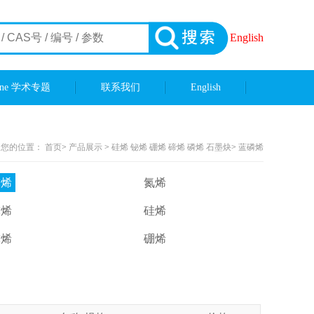
English
ene 学术专题
联系我们
English
您的位置：
首页
>
产品展示
>
硅烯 铋烯 硼烯 碲烯 磷烯 石墨炔
>
蓝磷烯
磷烯
氮烯
磷烯
硅烯
磷烯
硼烯