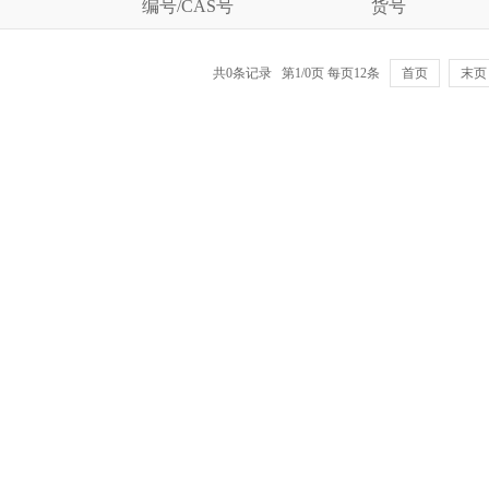
编号/CAS号
货号
共0条记录 第1/0页 每页12条
首页
末页