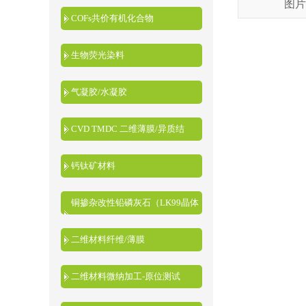
图片
COFs共价有机化合物
生物荧光染料
气凝胶/水凝胶
CVD TMDC 二维薄膜/异质结
钙钛矿材料
铜掺杂改性铅磷灰石（LK99晶体
粉末）
二维材料纤维/薄膜
二维材料微纳加工-原位测试