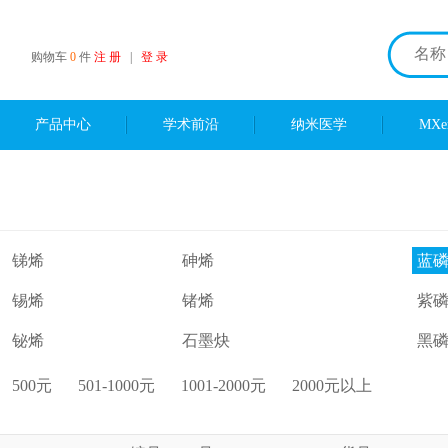
购物车
0
件
注 册
|
登 录
产品中心
学术前沿
纳米医学
MX
锑烯
砷烯
蓝
锡烯
锗烯
紫
铋烯
石墨炔
黑
500元
501-1000元
1001-2000元
2000元以上