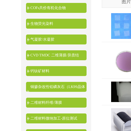
图片
COFs共价有机化合物
生物荧光染料
气凝胶/水凝胶
CVD TMDC 二维薄膜/异质结
钙钛矿材料
铜掺杂改性铅磷灰石（LK99晶体
粉末）
二维材料纤维/薄膜
二维材料微纳加工-原位测试