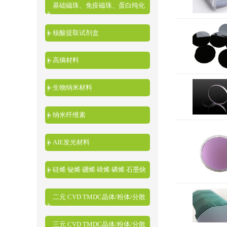
基础磁珠、免疫磁珠、蛋白纯化
磁珠、核酸提取磁珠
核酸提取试剂盒
高熵材料
生物纳米材料
纳米纤维素
AIE发光材料
硅烯 铋烯 硼烯 碲烯 磷烯 石墨炔
二元 CVD TMDC晶体/粉体/分散
液
三元 CVD TMDC晶体/粉体/分散