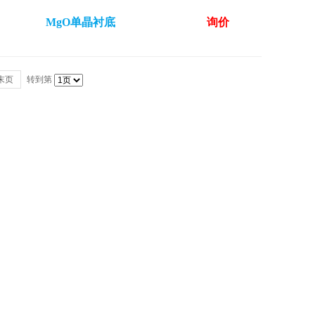
MgO单晶衬底
询价
末页
转到第