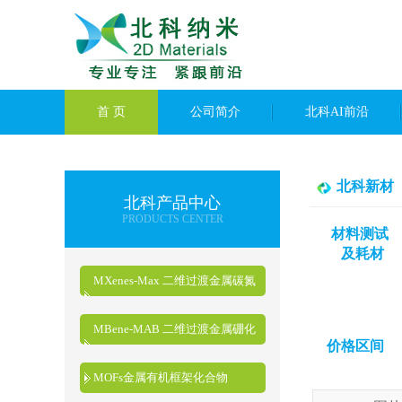
首 页
公司简介
北科AI前沿
北科新材
北科产品中心
PRODUCTS CENTER
材料测试
及耗材
MXenes-Max 二维过渡金属碳氮
化物
MBene-MAB 二维过渡金属硼化
价格区间
物
MOFs金属有机框架化合物