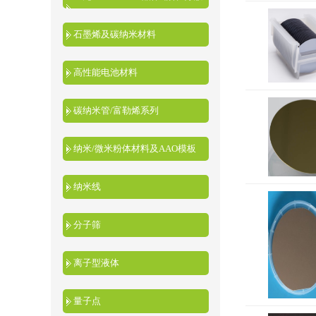
液
石墨烯及碳纳米材料
高性能电池材料
碳纳米管/富勒烯系列
纳米/微米粉体材料及AAO模板
纳米线
分子筛
离子型液体
量子点