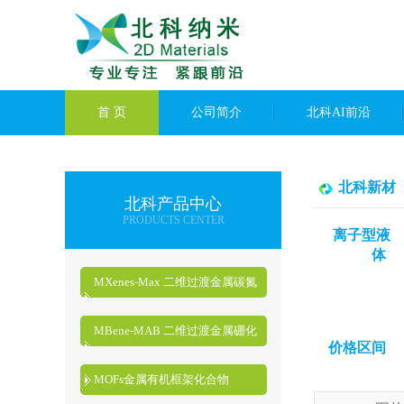
首 页
公司简介
北科AI前沿
北科新材
北科产品中心
PRODUCTS CENTER
离子型液
体
MXenes-Max 二维过渡金属碳氮
化物
MBene-MAB 二维过渡金属硼化
价格区间
物
MOFs金属有机框架化合物