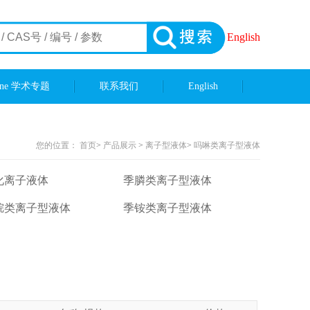
English
ene 学术专题
联系我们
English
您的位置：
首页
>
产品展示
>
离子型液体
>
吗啉类离子型液体
化离子液体
季膦类离子型液体
烷类离子型液体
季铵类离子型液体