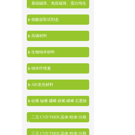
基础磁珠、免疫磁珠、蛋白纯化
磁珠、核酸提取磁珠
核酸提取试剂盒
高熵材料
生物纳米材料
纳米纤维素
AIE发光材料
硅烯 铋烯 硼烯 碲烯 磷烯 石墨炔
二元 CVD TMDC晶体/粉体/分散
液
三元 CVD TMDC晶体/粉体/分散