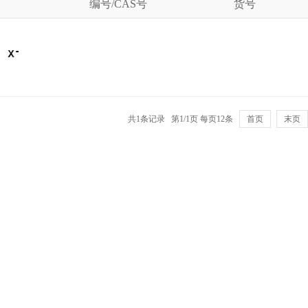
编号/CAS号
货号
共1条记录 第1/1页 每页12条
首页
末页