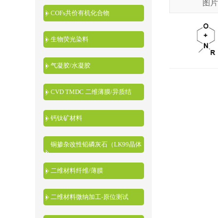
图片
COFs共价有机化合物
生物荧光染料
气凝胶/水凝胶
CVD TMDC 二维薄膜/异质结
钙钛矿材料
铜掺杂改性铅磷灰石（LK99晶体
粉末）
二维材料纤维/薄膜
二维材料微纳加工-原位测试