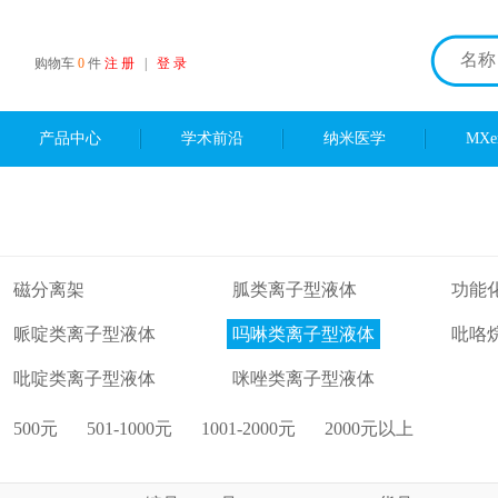
购物车
0
件
注 册
|
登 录
产品中心
学术前沿
纳米医学
MX
磁分离架
胍类离子型液体
功能
哌啶类离子型液体
吗啉类离子型液体
吡咯
吡啶类离子型液体
咪唑类离子型液体
500元
501-1000元
1001-2000元
2000元以上