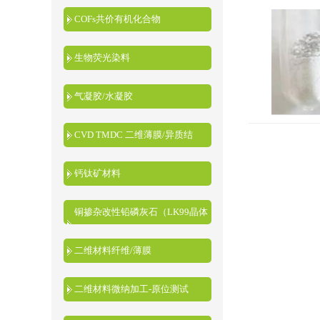
COFs共价有机化合物
生物荧光染料
气凝胶/水凝胶
CVD TMDC 二维薄膜/异质结
钙钛矿材料
铜掺杂改性铅磷灰石（LK99晶体
粉末）
二维材料纤维/薄膜
二维材料微纳加工-原位测试