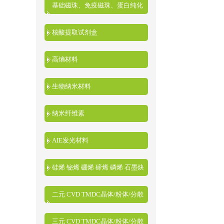
基础磁珠、免疫磁珠、蛋白纯化
磁珠、核酸提取磁珠
核酸提取试剂盒
高熵材料
生物纳米材料
纳米纤维素
AIE发光材料
硅烯 铋烯 硼烯 碲烯 磷烯 石墨炔
二元 CVD TMDC晶体/粉体/分散
液
三元 CVD TMDC晶体/粉体/分散