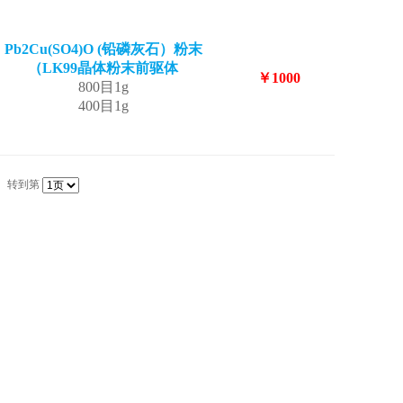
Pb2Cu(SO4)O (铅磷灰石）粉末
（LK99晶体粉末前驱体
￥1000
800目1g
400目1g
转到第