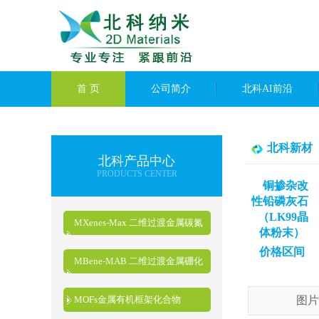
首 页
公司简介
北科AI前沿
北科新材
北科产品中心
PRODUCTS CENTER
铜掺杂改
性铅磷灰石
（LK99晶
MXenes-Max 二维过渡金属碳氮
体粉末）
化物
价格区间
MBene-MAB 二维过渡金属硼化
物
MOFs金属有机框架化合物
图片