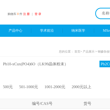
购物车
0
件
注 册
|
登 录
产品中心
学术前沿
纳米医学
MX
您的位置：
首页
>
产品展示
>
铜掺杂改
Pb10-xCux(PO4)6O（LK99晶体粉末）
Pb2
500元
501-1000元
1001-2000元
2000元以上
编号/CAS号
货号