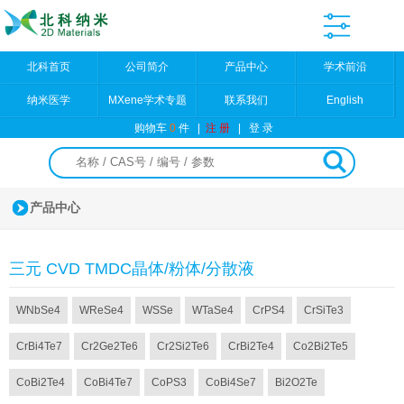
北科首页
公司简介
产品中心
学术前沿
纳米医学
MXene学术专题
联系我们
English
购物车
0
件
|
注 册
|
登 录
产品中心
三元 CVD TMDC晶体/粉体/分散液
WNbSe4
WReSe4
WSSe
WTaSe4
CrPS4
CrSiTe3
CrBi4Te7
Cr2Ge2Te6
Cr2Si2Te6
CrBi2Te4
Co2Bi2Te5
CoBi2Te4
CoBi4Te7
CoPS3
CoBi4Se7
Bi2O2Te