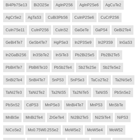
Bi4Pb7Se13
Bi2O2Se
AgInP2S6
AgInP2Se6
AgCuTe2
AgCrSe2
AgTaS3
CuBi3PbS6
CuInP2Se6
CuCrP2S6
CuIn7Se11
CuInP2S6
CuInS2
GaGeTe
GaPS4
GeBi2Te4
GeBi4Te7
GeSb4Te7
HgPSe3
In2P3Se9
In2P3S9
InGaS3
In2GaBi2S6
In3SbTe2
InSiTe3
Pb2Bi2Se5
Pb2Bi2Te5
PbBi4Te7
PbBi6Te10
PbSb2Te4
Sb2Te2Se
Sb2TeSe2
SnBi2Te4
SnBi4Te7
SnPS3
SnPSe3
TaCo2Te2
Ta2NiSe5
TaNi2Te3
TaNi2Te2
Ta2NiS5
Ta2NiTe5
TaNiS5
PbSnSe2
PbSnS2
CdPS3
MnPSe3
MnBi4Te7
MnPS3
MnSbTe
MnBiSe
MnBi2Te4
ZrGeTe4
Ni2Bi2Te5
Ni2SiTe4
NiPS3
NiCoSe2
Mo0.75W0.25Se2
MoWSe2
MoWSe4
MoWS2