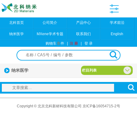
北科首页
公司简介
产品中心
学术前沿
纳米医学
MXene学术专题
联系我们
English
购物车
0
件
|
注 册
|
登 录
纳米医学
栏目列表
Copyright © 北京北科新材科技有限公司
京ICP备16054715-2号